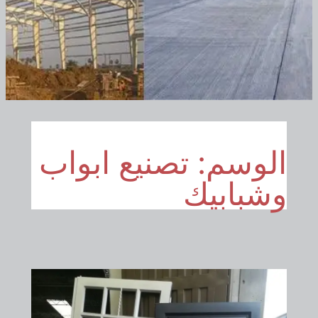
الوسم:
تصنيع ابواب
وشبابيك