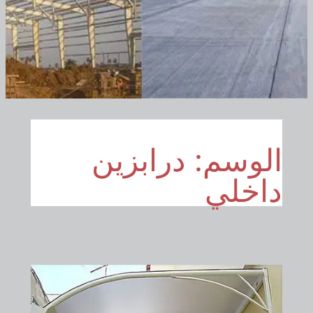
الوسم:
درابزين
داخلي