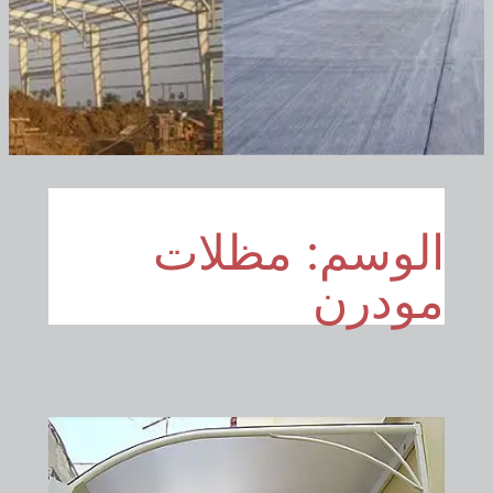
الوسم:
مظلات
مودرن